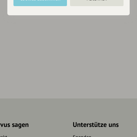
rvus sagen
Unterstütze uns
takt
Spenden