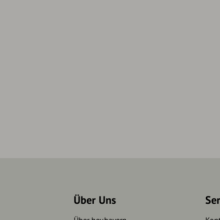
Über Uns
Se
Über hey.bayern
Kon