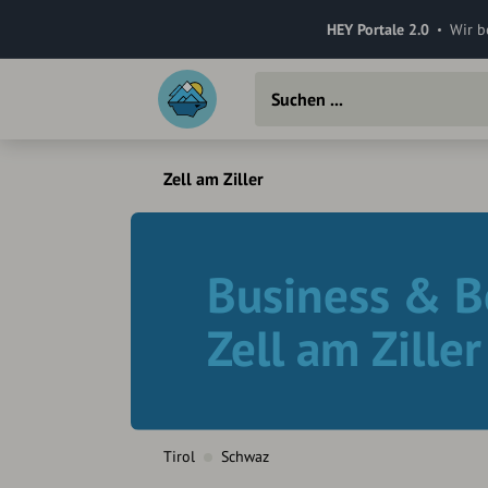
HEY Portale 2.0
Wir b
Zell am Ziller
Business & B
Zell am Ziller
Tirol
Schwaz