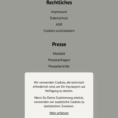
Rechtliches
Impressum
Datenschutz
AGB
Cookies zurücksetzen
Presse
Mediakit
Presseanfragen
Presseberichte
Wir unterstützen Euch
Wir verwenden Cookies, die technisch
erforderlich sind, um Dir hey.bayern zur
Fotografie & mehr
Verfügung zu stellen.
Marketing
Wenn Du Deine Zustimmung erteilst,
Design & Branding
verwenden wir zusätzliche Cookies zu
statistischen Zwecken.
Anakin Design
Mehr erfahren