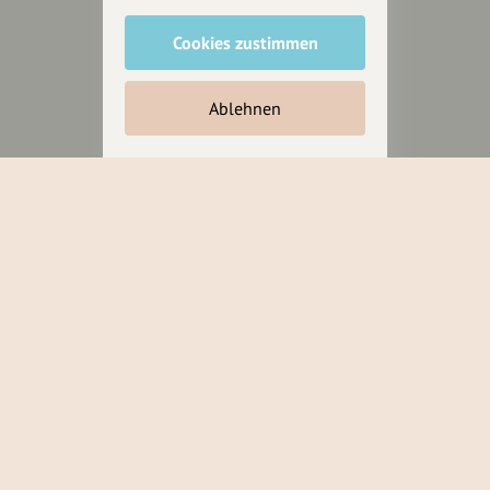
Cookies zustimmen
Unterstütze
unsere Plattform
Ablehnen
hey.bayern ist ein Projekt von
uns für unsere Region und
für alle, die uns besuchen
wollen.
Inhalte vorschlagen
Jetzt unterstützen
Wir können leider keine
Spendenquittung ausstellen.