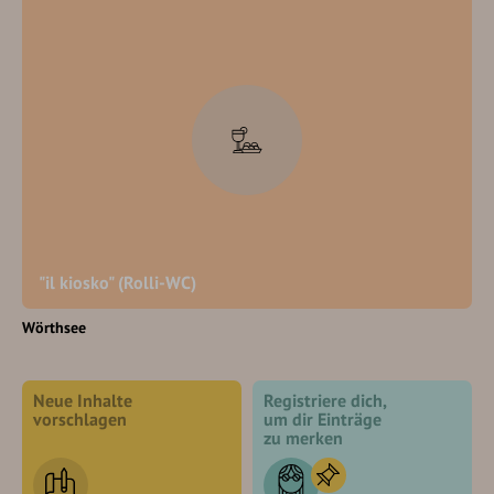
"il kiosko" (Rolli-WC)
Wörthsee
Neue Inhalte
Registriere dich,
vorschlagen
um dir Einträge
zu merken