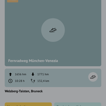
Fernradweg München-Venezia
1656 hm
1771 hm
10:28 h
132,4 km
Welsberg-Taisten
Bruneck