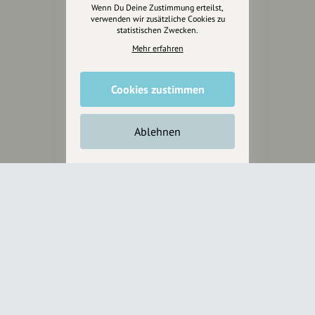
Wenn Du Deine Zustimmung erteilst,
Anakin Design
verwenden wir zusätzliche Cookies zu
statistischen Zwecken.
Mehr erfahren
Unterstütze
unsere Plattform
Cookies zustimmen
hey.bayern ist ein Projekt von
Ablehnen
uns für unsere Region und
für alle, die uns besuchen
wollen.
Inhalte vorschlagen
Jetzt unterstützen
Wir können leider keine
Spendenquittung ausstellen.