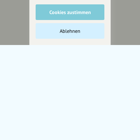
Cookies zustimmen
Unterstütze
unsere Plattform
Ablehnen
hey.bayern ist ein Projekt von
uns für unsere Region und
für alle, die uns besuchen
wollen.
Inhalte vorschlagen
Jetzt unterstützen
Wir können leider keine
Spendenquittung ausstellen.