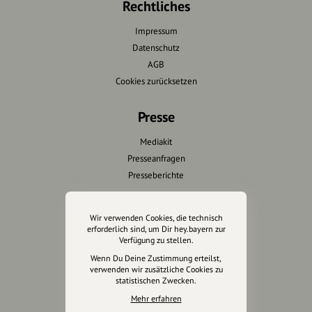
Rechtliches
Impressum
Datenschutz
AGB
Cookies zurücksetzen
Presse
Mediakit
Presseanfragen
Presseberichte
Wir unterstützen Euch
Wir verwenden Cookies, die technisch
erforderlich sind, um Dir hey.bayern zur
Fotografie & mehr
Verfügung zu stellen.
Marketing
Wenn Du Deine Zustimmung erteilst,
Design & Branding
verwenden wir zusätzliche Cookies zu
statistischen Zwecken.
Anakin Design
Mehr erfahren