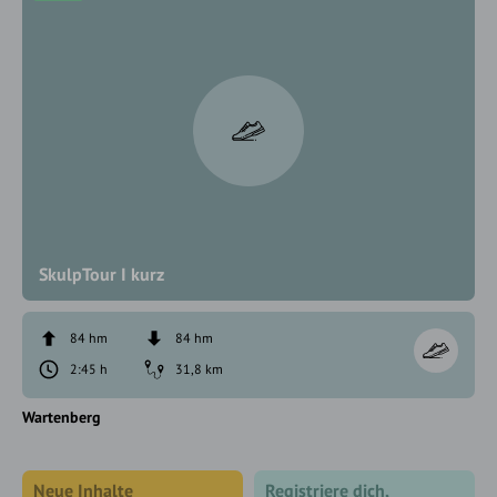
SkulpTour I kurz
84 hm
84 hm
2:45 h
31,8 km
Wartenberg
Neue Inhalte
Registriere dich,