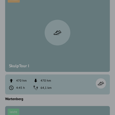
SkulpTour I
470 hm
470 hm
4:45 h
64,1 km
Wartenberg
leicht