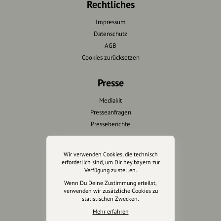
Rechtliches
Impressum
Datenschutz
AGB
Cookies zurücksetzen
Presse
Mediakit
Presseanfragen
Presseberichte
Wir unterstützen Euch
Wir verwenden Cookies, die technisch
erforderlich sind, um Dir hey.bayern zur
Fotografie & mehr
Verfügung zu stellen.
Marketing
Wenn Du Deine Zustimmung erteilst,
Design & Branding
verwenden wir zusätzliche Cookies zu
statistischen Zwecken.
Anakin Design
Mehr erfahren