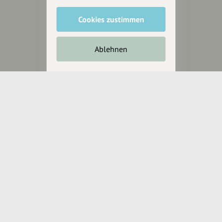
Cookies zustimmen
Unterstütze
unsere Plattform
Ablehnen
hey.bayern ist ein Projekt von
uns für unsere Region und
für alle, die uns besuchen
wollen.
Inhalte vorschlagen
Jetzt unterstützen
Wir können leider keine
Spendenquittung ausstellen.