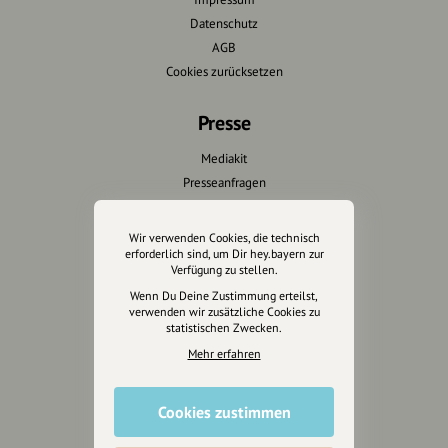
Datenschutz
AGB
Cookies zurücksetzen
Presse
Mediakit
Presseanfragen
Presseberichte
Wir verwenden Cookies, die technisch
Wir unterstützen Euch
erforderlich sind, um Dir hey.bayern zur
Verfügung zu stellen.
Fotografie & mehr
Wenn Du Deine Zustimmung erteilst,
verwenden wir zusätzliche Cookies zu
Marketing
statistischen Zwecken.
Design & Branding
Mehr erfahren
Anakin Design
Cookies zustimmen