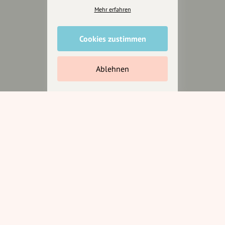
Presseberichte
Mehr erfahren
Wir unterstützen Euch
Cookies zustimmen
Fotografie & mehr
Marketing
Ablehnen
Design & Branding
Anakin Design
Unterstütze
unsere Plattform
hey.bayern ist ein Projekt von
uns für unsere Region und
für alle, die uns besuchen
wollen.
Inhalte vorschlagen