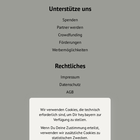
Unterstütze uns
Spenden
Partner werden
Crowdfunding
Förderungen
Werbemöglichkeiten
Rechtliches
Impressum
Datenschutz
AGB
Cookies zurücksetzen
Wir verwenden Cookies, die technisch
Presse
erforderlich sind, um Dir hey.bayern zur
Verfügung zu stellen.
Mediakit
Wenn Du Deine Zustimmung erteilst,
verwenden wir zusätzliche Cookies zu
Presseanfragen
statistischen Zwecken.