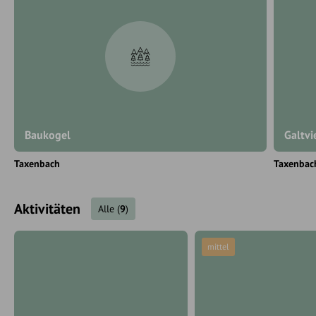
Baukogel
Galtvi
Taxenbach
Taxenbac
Aktivitäten
Alle
(
9
)
mittel