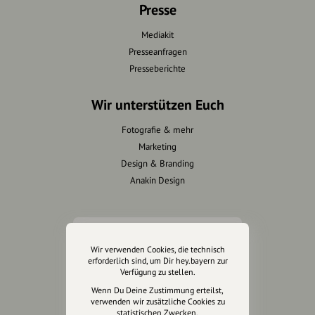
Presse
Mediakit
Presseanfragen
Presseberichte
Wir unterstützen Euch
Fotografie & mehr
Marketing
Design & Branding
Anakin Design
Unterstütze
Wir verwenden Cookies, die technisch
unsere Plattform
erforderlich sind, um Dir hey.bayern zur
Verfügung zu stellen.
hey.bayern ist ein Projekt von
Wenn Du Deine Zustimmung erteilst,
verwenden wir zusätzliche Cookies zu
uns für unsere Region und
statistischen Zwecken.