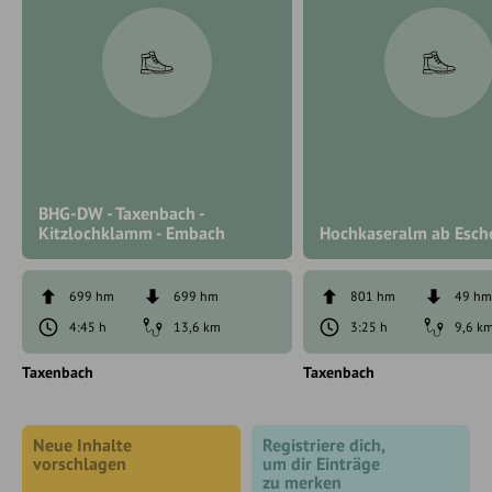
BHG-DW - Taxenbach -
Kitzlochklamm - Embach
Hochkaseralm ab Esc
699 hm
699 hm
801 hm
49 h
4:45 h
13,6 km
3:25 h
9,6 k
Taxenbach
Taxenbach
Neue Inhalte
Registriere dich,
vorschlagen
um dir Einträge
zu merken