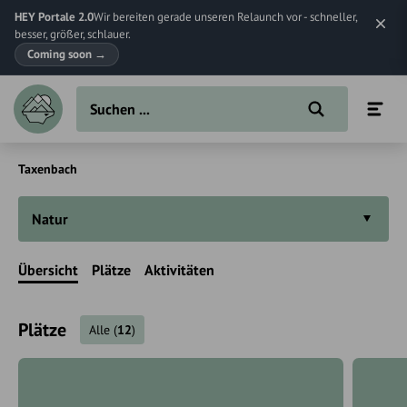
HEY Portale 2.0
Wir bereiten gerade unseren Relaunch vor - schneller,
besser, größer, schlauer.
Coming soon
→
Taxenbach
Natur
Übersicht
Plätze
Aktivitäten
Plätze
Alle
(
12
)