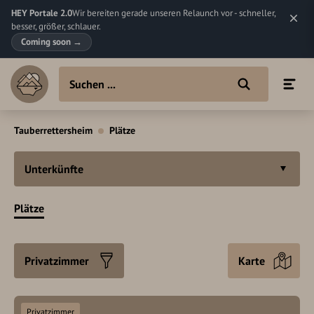
HEY Portale 2.0
Wir bereiten gerade unseren Relaunch vor - schneller,
besser, größer, schlauer.
Coming soon
→
Tauberrettersheim
Plätze
Unterkünfte
Plätze
Privatzimmer
Karte
Privatzimmer