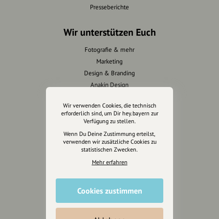
Presseberichte
Wir unterstützen Euch
Fotografie & mehr
Marketing
Design & Branding
Anakin Design
Wir verwenden Cookies, die technisch
erforderlich sind, um Dir hey.bayern zur
Verfügung zu stellen.
Unterstütze
Wenn Du Deine Zustimmung erteilst,
unsere Plattform
verwenden wir zusätzliche Cookies zu
statistischen Zwecken.
hey.bayern ist ein Projekt von
Mehr erfahren
uns für unsere Region und
für alle, die uns besuchen
Cookies zustimmen
wollen.