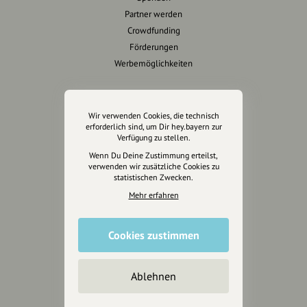
Partner werden
Crowdfunding
Förderungen
Werbemöglichkeiten
Rechtliches
Wir verwenden Cookies, die technisch
Impressum
erforderlich sind, um Dir hey.bayern zur
Verfügung zu stellen.
Datenschutz
Wenn Du Deine Zustimmung erteilst,
AGB
verwenden wir zusätzliche Cookies zu
Cookies zurücksetzen
statistischen Zwecken.
Mehr erfahren
Presse
Mediakit
Cookies zustimmen
Presseanfragen
Presseberichte
Ablehnen
Wir unterstützen Euch