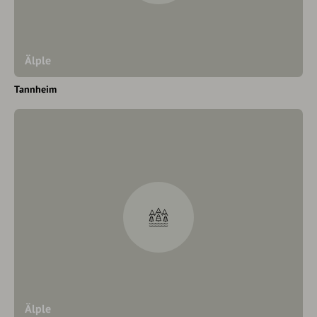
Älple
Tannheim
Älple