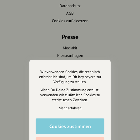
Datenschutz
AGB
Cookies zurücksetzen
Presse
Mediakit
Presseanfragen
Presseberichte
Wir verwenden Cookies, die technisch
erforderlich sind, um Dir hey.bayern zur
Wir unterstützen Euch
Verfügung zu stellen.
Wenn Du Deine Zustimmung erteilst,
Fotografie & mehr
verwenden wir zusätzliche Cookies zu
Marketing
statistischen Zwecken.
Design & Branding
Mehr erfahren
Anakin Design
Cookies zustimmen
Unterstütze