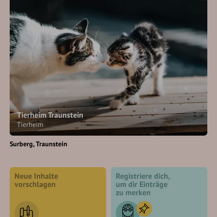
Tierheim Traunstein
Tierheim
Surberg
Traunstein
Neue Inhalte
Registriere dich,
vorschlagen
um dir Einträge
zu merken