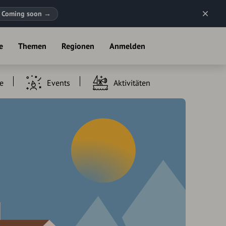
Coming soon
→
e
Themen
Regionen
Anmelden
e
Events
Aktivitäten