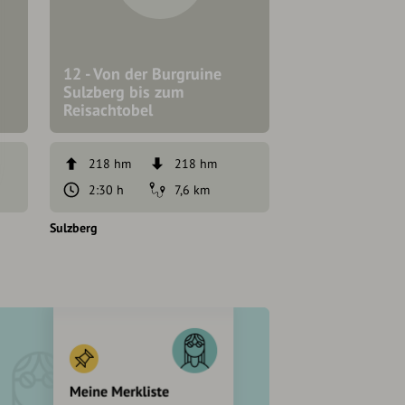
12 - Von der Burgruine
Sulzberg bis zum
13 - Bergstätt
Reisachtobel
in Sulzberg
218 hm
218 hm
72 hm
2:30 h
7,6 km
45 min
Sulzberg
Sulzberg