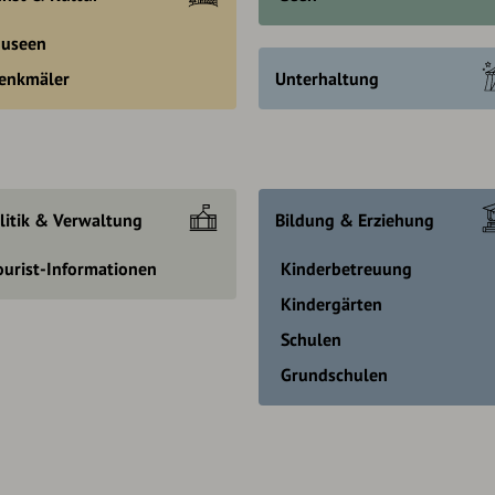
useen
enkmäler
Unterhaltung
litik & Verwaltung
Bildung & Erziehung
ourist-Informationen
Kinderbetreuung
Kindergärten
Schulen
Grundschulen