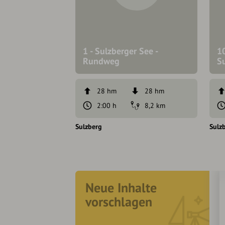
1 - Sulzberger See -
10
Rundweg
S
28 hm
28 hm
2:00 h
8,2 km
Sulzberg
Sulz
Neue Inhalte
vorschlagen