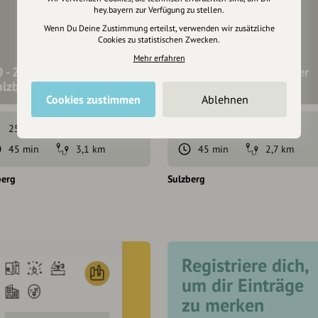
hey.bayern zur Verfügung zu stellen.
Wenn Du Deine Zustimmung erteilst, verwenden wir zusätzliche
Cookies zu statistischen Zwecken.
Mehr erfahren
 - Zum Weiler Eigen bei
11 - Auf den Spuren der
ulzberg
Römer in Sulzberg
Cookies zustimmen
Ablehnen
25 hm
25 hm
39 hm
39 hm
45 min
3,1 km
45 min
2,7 km
berg
Sulzberg
Registriere dich,
um dir Einträge
zu merken