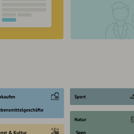
nkaufen
Sport
ebensmittelgeschäfte
Natur
nst & Kultur
Seen