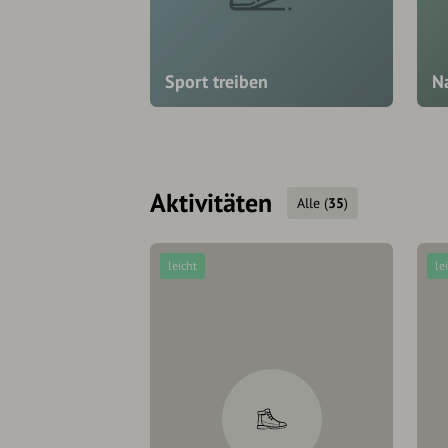
Sport treiben
N
Aktivitäten
Alle
(
35
)
leicht
le