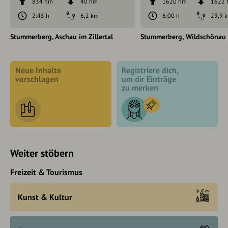
834 hm
40 hm
1620 hm
1622
2:45 h
6,2 km
6:00 h
29,9 
Stummerberg
Aschau im Zillertal
Stummerberg
Wildschönau
Neue Inhalte
Registriere dich,
vorschlagen
um dir Einträge
zu merken
Weiter stöbern
Freizeit & Tourismus
Kunst & Kultur