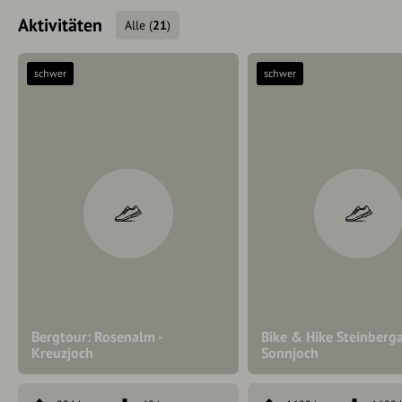
Aktivitäten
Alle
(
21
)
schwer
schwer
Bergtour: Rosenalm -
Bike & Hike Steinberga
Kreuzjoch
Sonnjoch