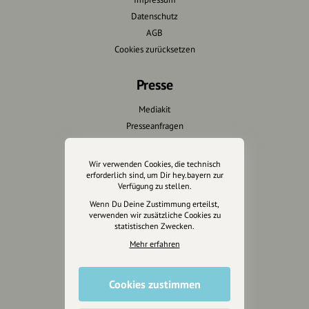
Datenschutz
AGB
Cookies zurücksetzen
Presse
Mediakit
Presseanfragen
Presseberichte
Wir verwenden Cookies, die technisch
Wir unterstützen Euch
erforderlich sind, um Dir hey.bayern zur
Verfügung zu stellen.
Fotografie & mehr
Wenn Du Deine Zustimmung erteilst,
verwenden wir zusätzliche Cookies zu
Marketing
statistischen Zwecken.
Design & Branding
Mehr erfahren
Anakin Design
Cookies zustimmen