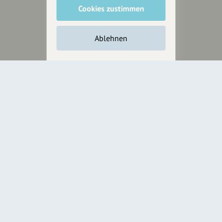
Cookies zustimmen
Inhalte vorschlagen
Ablehnen
Jetzt unterstützen
Wir können leider keine
Spendenquittung ausstellen.