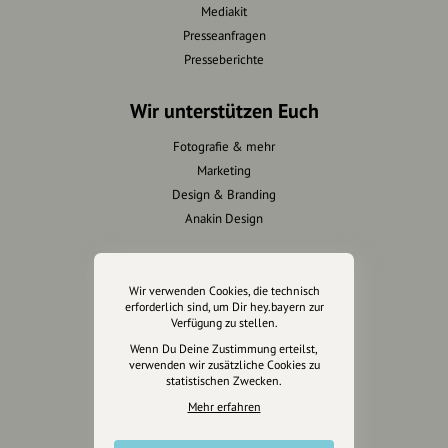
Mediakit
Presseanfragen
Presseberichte
Wir unterstützen Euch
Fotografie & mehr
Marketing
Design & Branding
Anakin Design
Wir verwenden Cookies, die technisch
Unterstütze
erforderlich sind, um Dir hey.bayern zur
unsere Plattform
Verfügung zu stellen.
Wenn Du Deine Zustimmung erteilst,
verwenden wir zusätzliche Cookies zu
hey.bayern ist ein Projekt von
statistischen Zwecken.
uns für unsere Region und
Mehr erfahren
für alle, die uns besuchen
wollen.