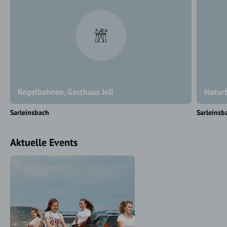
Kegelbahnen, Gasthaus Jell
Natur
Sarleinsbach
Sarleinsb
Aktuelle Events