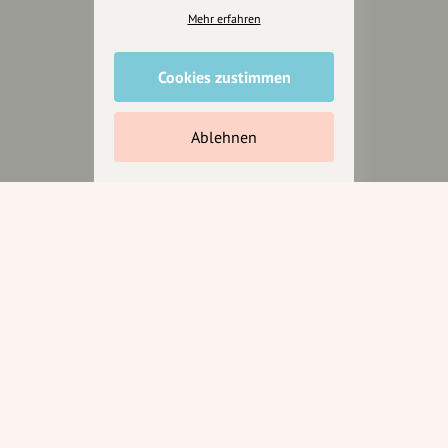
Presseberichte
Mehr erfahren
Wir unterstützen Euch
Cookies zustimmen
Fotografie & mehr
Marketing
Ablehnen
Design & Branding
Anakin Design
Unterstütze
unsere Plattform
hey.bayern ist ein Projekt von
uns für unsere Region und
für alle, die uns besuchen
wollen.
Inhalte vorschlagen