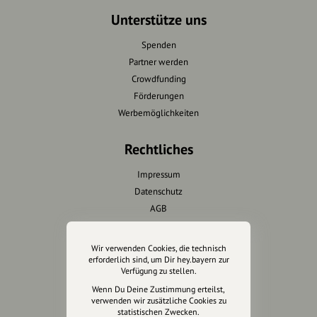
Unterstütze uns
Spenden
Partner werden
Crowdfunding
Förderungen
Werbemöglichkeiten
Rechtliches
Impressum
Datenschutz
AGB
Cookies zurücksetzen
Wir verwenden Cookies, die technisch
Presse
erforderlich sind, um Dir hey.bayern zur
Verfügung zu stellen.
Mediakit
Wenn Du Deine Zustimmung erteilst,
verwenden wir zusätzliche Cookies zu
Presseanfragen
statistischen Zwecken.