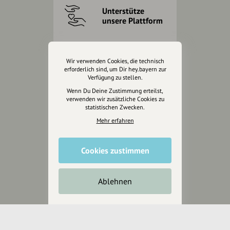
Unterstütze
unsere Plattform
hey.bayern ist ein Projekt von
uns für unsere Region und
Wir verwenden Cookies, die technisch
für alle, die uns besuchen
erforderlich sind, um Dir hey.bayern zur
Verfügung zu stellen.
wollen.
Wenn Du Deine Zustimmung erteilst,
verwenden wir zusätzliche Cookies zu
statistischen Zwecken.
Inhalte vorschlagen
Mehr erfahren
Jetzt unterstützen
Cookies zustimmen
Wir können leider keine
Ablehnen
Spendenquittung ausstellen.