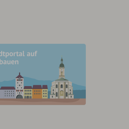
dtportal auf
ubauen