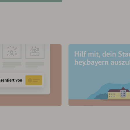
Hilf mit, dein Sta
hey.bayern ausz