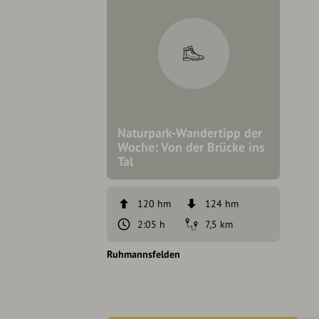
Naturpark-Wandertipp der
Woche: Von der Brücke ins
Tal
120 hm
124 hm
2:05 h
7,5 km
Ruhmannsfelden