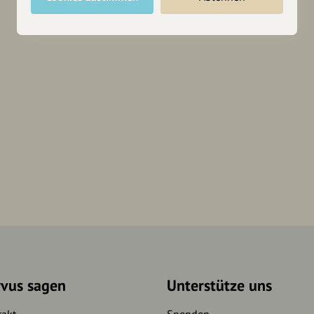
rvus sagen
Unterstütze uns
takt
Spenden