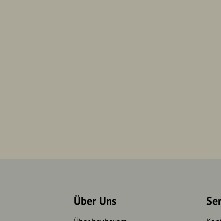
Über Uns
Se
Über hey.bayern
Kon