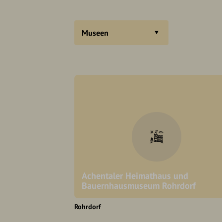
Museen
Achentaler Heimathaus und
Bauernhausmuseum Rohrdorf
Rohrdorf