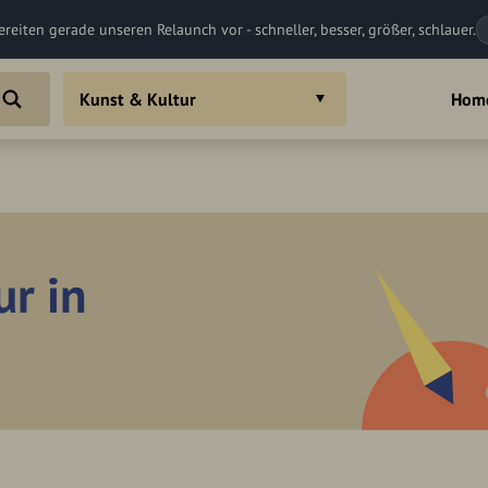
ereiten gerade unseren Relaunch vor - schneller, besser, größer, schlauer.
Kunst & Kultur
Hom
ur in