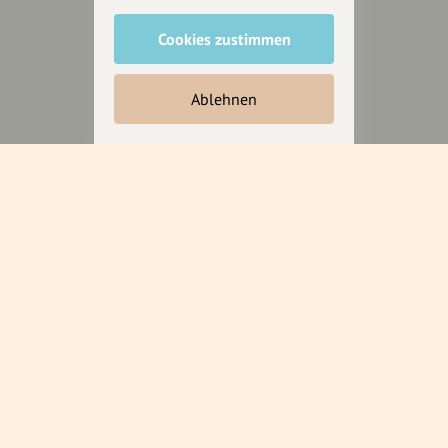
Cookies zustimmen
Unterstütze
unsere Plattform
Ablehnen
hey.bayern ist ein Projekt von
uns für unsere Region und
für alle, die uns besuchen
wollen.
Inhalte vorschlagen
Jetzt unterstützen
Wir können leider keine
Spendenquittung ausstellen.