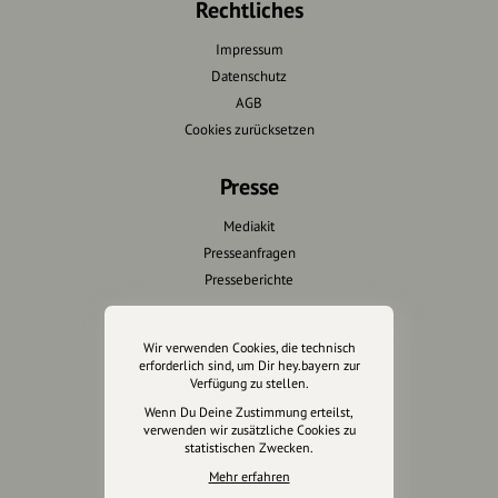
Rechtliches
Impressum
Datenschutz
AGB
Cookies zurücksetzen
Presse
Mediakit
Presseanfragen
Presseberichte
Wir unterstützen Euch
Wir verwenden Cookies, die technisch
erforderlich sind, um Dir hey.bayern zur
Fotografie & mehr
Verfügung zu stellen.
Marketing
Wenn Du Deine Zustimmung erteilst,
Design & Branding
verwenden wir zusätzliche Cookies zu
statistischen Zwecken.
Anakin Design
Mehr erfahren