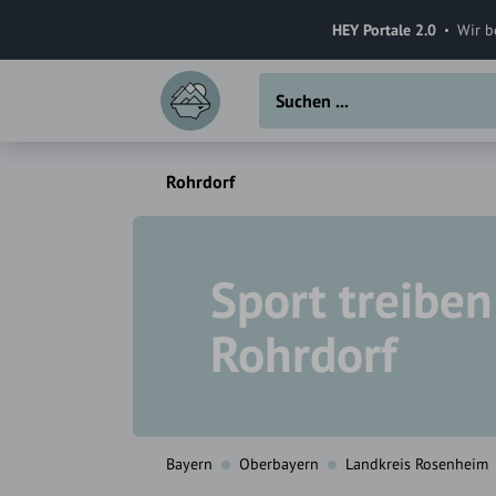
HEY Portale 2.0
Wir b
Rohrdorf
Sport treiben
Rohrdorf
Bayern
Oberbayern
Landkreis Rosenheim