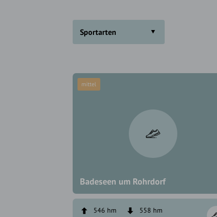
Sportarten
mittel
Badeseen um Rohrdorf
546 hm
558 hm