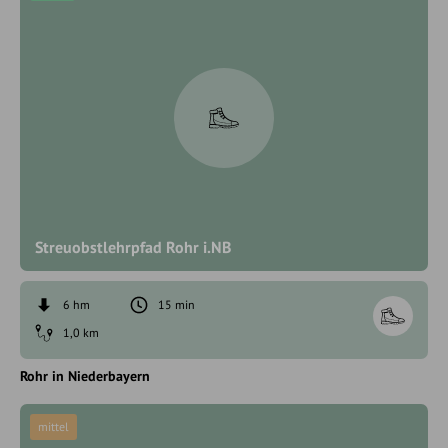
Streuobstlehrpfad Rohr i.NB
6 hm
15 min
1,0 km
Rohr in Niederbayern
mittel