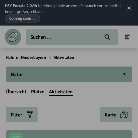
HEY Portale 2.0
Wir bereiten gerade unseren Relaunch vor - schneller,
besser, größer, schlauer.
Coming soon
→
Rohr in Niederbayern
Aktivitäten
Natur
Übersicht
Plätze
Aktivitäten
Filter
Karte
leicht