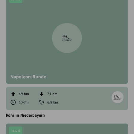
Napoleon-Runde
49 hm
71 hm
1:47 h
6,8 km
Rohr in Niederbayern
leicht