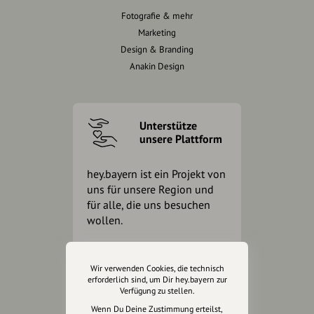
Fotografie & mehr
Marketing
Design & Branding
Anakin Design
Unterstütze
unsere Plattform
hey.bayern ist ein Projekt von
uns für unsere Region und
für alle, die uns besuchen
wollen.
Inhalte vorschlagen
Wir verwenden Cookies, die technisch
erforderlich sind, um Dir hey.bayern zur
Verfügung zu stellen.
Wenn Du Deine Zustimmung erteilst,
Jetzt unterstützen