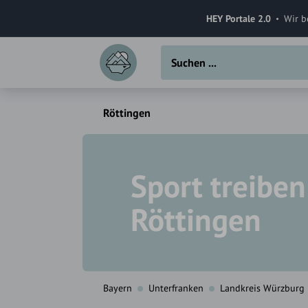
HEY Portale 2.0
Wir b
Röttingen
Sport treiben
Röttingen
Bayern
Unterfranken
Landkreis Würzburg