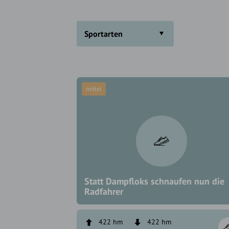
Sportarten
mittel
Statt Dampfloks schnaufen nun die
Radfahrer
422 hm
422 hm