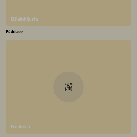
Elfleinhäusla
Rödelsee
Friedwald