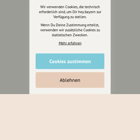
Wir verwenden Cookies, die technisch
erforderlich sind, um Dir hey.bayern zur
Jetzt unterstützen
Verfügung zu stellen.
Wenn Du Deine Zustimmung erteilst,
verwenden wir zusätzliche Cookies zu
Wir können leider keine
statistischen Zwecken.
Spendenquittung ausstellen.
Mehr erfahren
Cookies zustimmen
Ablehnen