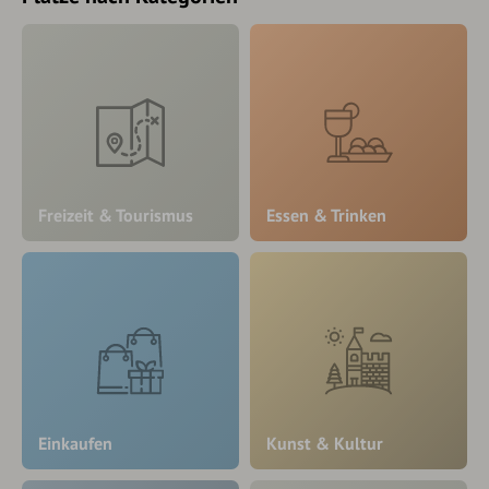
Freizeit & Tourismus
Essen & Trinken
Einkaufen
Kunst & Kultur