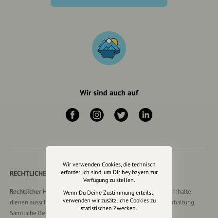
Wir sind auch auf
Wir verwenden Cookies, die technisch
erforderlich sind, um Dir hey.bayern zur
RECHTLICHER HINWEIS UND TRANSPARENZHINWEIS
Verfügung zu stellen.
Rechtlicher Hinweis:
Die auf dieser Website veröffentlichten Inhalte
Wenn Du Deine Zustimmung erteilst,
verwenden wir zusätzliche Cookies zu
dienen ausschließlich der allgemeinen Information und Unterhaltung.
statistischen Zwecken.
Sämtliche Beiträge, Gastartikel, Kommentare, Empfehlungen,