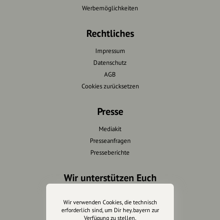
Werbemöglichkeiten
Rechtliches
Impressum
Datenschutz
AGB
Cookies zurücksetzen
Presse
Mediakit
Presseanfragen
Presseberichte
Wir unterstützen Euch
Fotografie & mehr
Wir verwenden Cookies, die technisch
Marketing
erforderlich sind, um Dir hey.bayern zur
Verfügung zu stellen.
Design & Branding