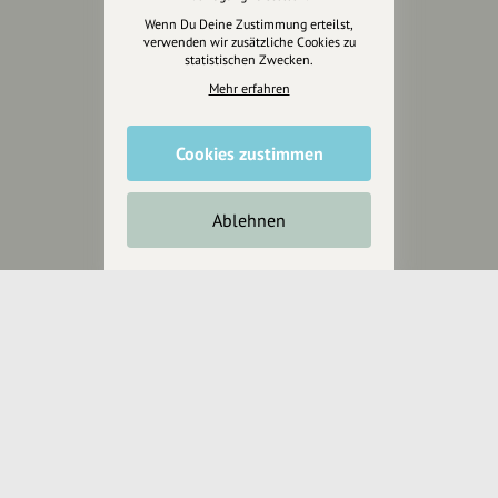
Anakin Design
Wenn Du Deine Zustimmung erteilst,
verwenden wir zusätzliche Cookies zu
statistischen Zwecken.
Mehr erfahren
Unterstütze
unsere Plattform
Cookies zustimmen
hey.bayern ist ein Projekt von
uns für unsere Region und
Ablehnen
für alle, die uns besuchen
wollen.
Inhalte vorschlagen
Jetzt unterstützen
Wir können leider keine
Spendenquittung ausstellen.