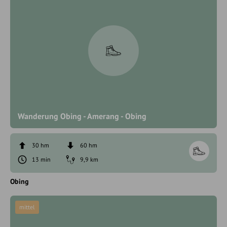
Wanderung Obing - Amerang - Obing
30 hm
60 hm
13 min
9,9 km
Obing
mittel