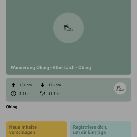
Wanderung Obing - Albertaich - Obing
184 hm
176 hm
2:28 h
15,6 km
Obing
Neue Inhalte
Registriere dich,
vorschlagen
um dir Einträge