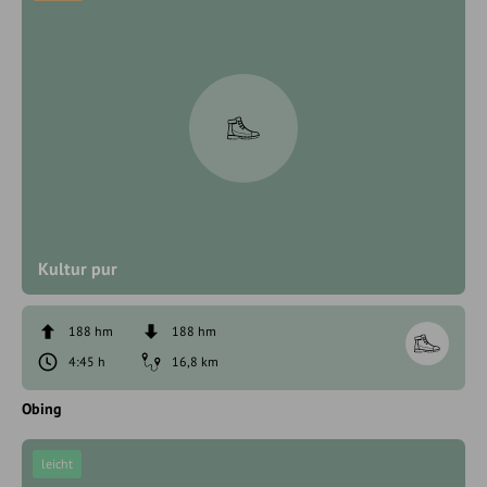
Kultur pur
188 hm
188 hm
4:45 h
16,8 km
Obing
leicht