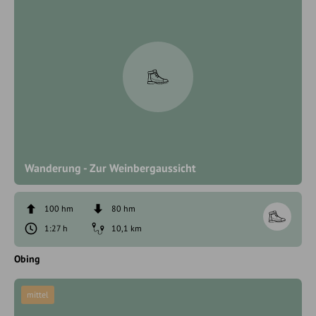
Wanderung - Zur Weinbergaussicht
100 hm
80 hm
1:27 h
10,1 km
Obing
mittel