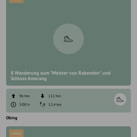
8 Wanderung zum "Meister von Rabenden" und
Schloss Amerang
96 hm
122 hm
3:00 h
12,4 km
Obing
mittel