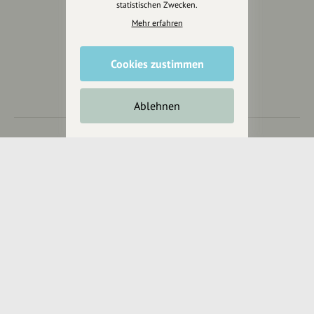
statistischen Zwecken.
Mehr erfahren
Wir sind auch auf
Cookies zustimmen
Ablehnen
RECHTLICHER HINWEIS UND TRANSPARENZHINWEIS
Rechtlicher Hinweis:
Die auf dieser Website veröffentlichten Inhalte
dienen ausschließlich der allgemeinen Information und Unterhaltung.
Sämtliche Beiträge, Gastartikel, Kommentare, Empfehlungen,
Bewertungen oder Verlinkungen spiegeln ausschließlich die Meinung der
jeweiligen Autoren wider und stellen keine verbindliche Beratung,
Empfehlung oder Aufforderung zum Erwerb, Verkauf, Abschluss oder zur
Nutzung von Produkten, Dienstleistungen oder Angeboten dar.
Mehr erfahren ▼