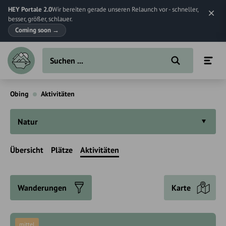
HEY Portale 2.0
Wir bereiten gerade unseren Relaunch vor - schneller,
besser, größer, schlauer.
Coming soon
→
Obing
Aktivitäten
Natur
Übersicht
Plätze
Aktivitäten
Wanderungen
Karte
mittel