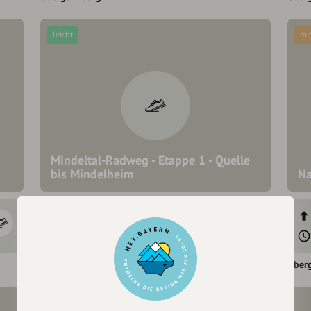
leicht
mit
Mindeltal-Radweg - Etappe 1 - Quelle
bis Mindelheim
Na
59 hm
214 hm
1:31 h
22,2 km
Obergünzburg
Ober