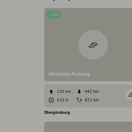
leicht
Mindeltal-Radweg
110 hm
442 hm
5:51 h
87,1 km
Obergünzburg