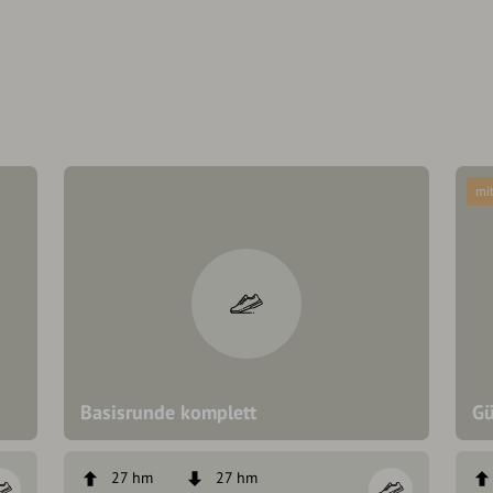
mit
Basisrunde komplett
Gü
27 hm
27 hm