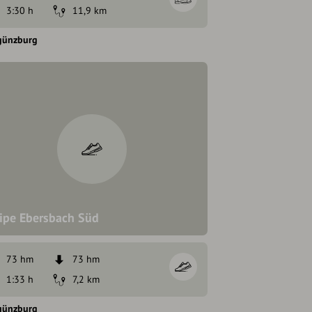
3:30 h
11,9 km
günzburg
ipe Ebersbach Süd
73 hm
73 hm
1:33 h
7,2 km
günzburg