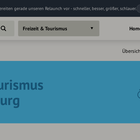
ereiten gerade unseren Relaunch vor - schneller, besser, größer, schlauer.
Freizeit & Tourismus
Hom
Übersich
ourismus
urg