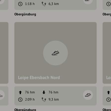
1:18 h
6,3 km
Obergünzburg
Ober
Loipe Ebersbach Nord
Lo
76 hm
76 hm
2:09 h
9,3 km
Obergünzburg
Ober