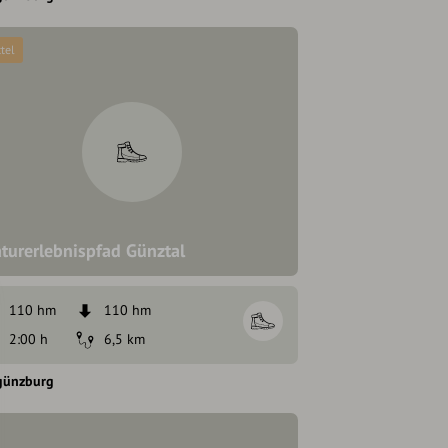
tel
turerlebnispfad Günztal
110 hm
110 hm
2:00 h
6,5 km
günzburg