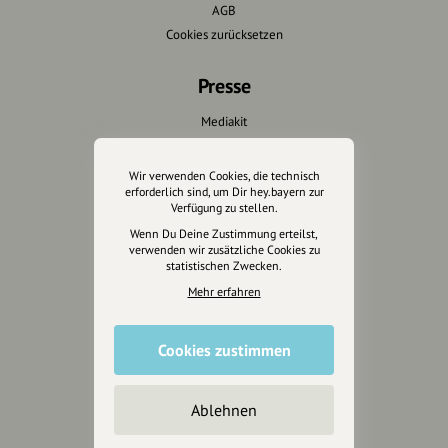
AGB
Cookies zurücksetzen
Presse
Mediakit
Presseanfragen
Presseberichte
Wir verwenden Cookies, die technisch
erforderlich sind, um Dir hey.bayern zur
Verfügung zu stellen.
Wir unterstützen Euch
Wenn Du Deine Zustimmung erteilst,
verwenden wir zusätzliche Cookies zu
Fotografie & mehr
statistischen Zwecken.
Marketing
Mehr erfahren
Design & Branding
Anakin Design
Cookies zustimmen
Ablehnen
Unterstütze
unsere Plattform