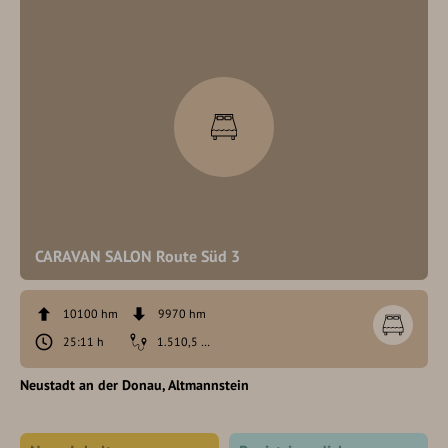
CARAVAN SALON Route Süd 3
10100 hm
9970 hm
25:11 h
1.510,5 km
Neustadt an der Donau
Altmannstein