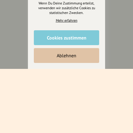
Wenn Du Deine Zustimmung erteilst,
Anakin Design
verwenden wir zusätzliche Cookies zu
statistischen Zwecken.
Mehr erfahren
Unterstütze
unsere Plattform
Cookies zustimmen
hey.bayern ist ein Projekt von
Ablehnen
uns für unsere Region und
für alle, die uns besuchen
wollen.
Inhalte vorschlagen
Jetzt unterstützen
Wir können leider keine
Spendenquittung ausstellen.