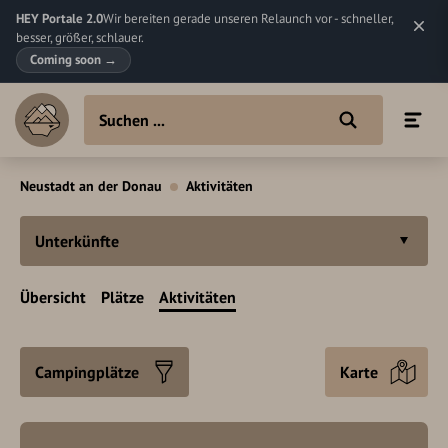
HEY Portale 2.0
Wir bereiten gerade unseren Relaunch vor - schneller,
besser, größer, schlauer.
Coming soon
→
Neustadt an der Donau
Aktivitäten
Unterkünfte
Übersicht
Plätze
Aktivitäten
Campingplätze
Karte