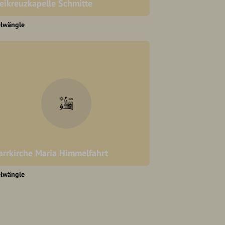
eikreuzkapelle Schmitte
elwängle
arrkirche Maria Himmelfahrt
elwängle