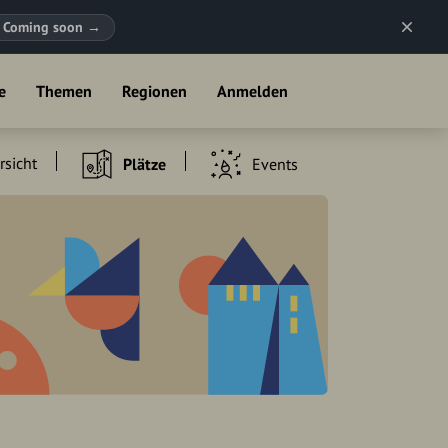
Coming soon
→
e
Themen
Regionen
Anmelden
rsicht
Plätze
Events