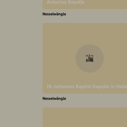
Antonius Kapelle
Nesselwängle
Hl. Johannes Baptist Kapelle in Hall
Nesselwängle