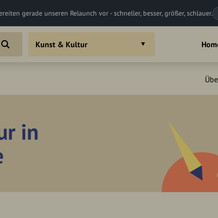
ereiten gerade unseren Relaunch vor - schneller, besser, größer, schlauer.
Kunst & Kultur
Hom
Übe
ur in
e