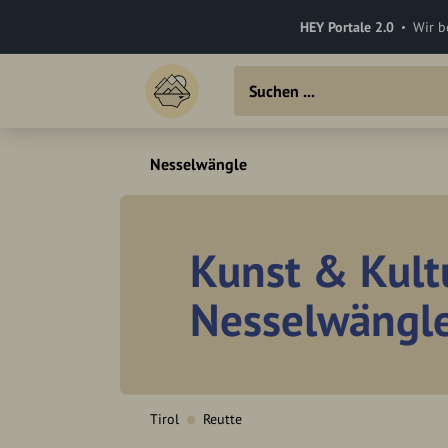
HEY Portale 2.0
Wir b
Nesselwängle
Kunst & Kult
Nesselwängl
Tirol
Reutte