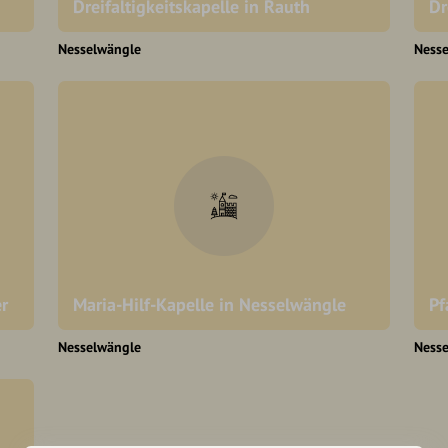
Dreifaltigkeitskapelle in Rauth
Dr
Nesselwängle
Ness
er
Maria-Hilf-Kapelle in Nesselwängle
Pf
Nesselwängle
Ness