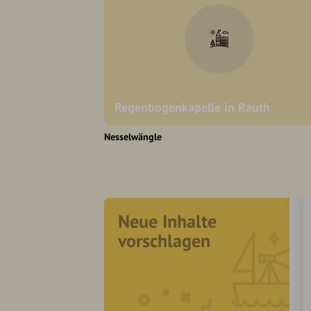
Regenbogenkapelle in Rauth
Nesselwängle
Neue Inhalte
vorschlagen