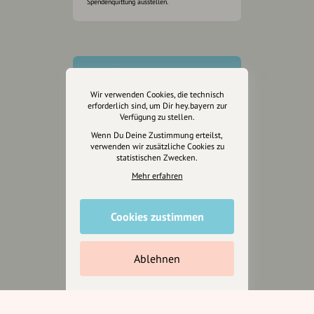
Spendenquittung ausstellen.
Wir verwenden Cookies, die technisch
erforderlich sind, um Dir hey.bayern zur
Verfügung zu stellen.
Wenn Du Deine Zustimmung erteilst,
verwenden wir zusätzliche Cookies zu
statistischen Zwecken.
Mehr erfahren
Cookies zustimmen
Wir sind auch auf
Ablehnen