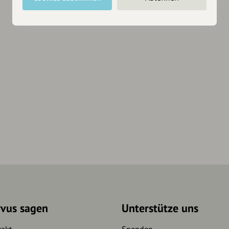
rvus sagen
Unterstütze uns
takt
Spenden