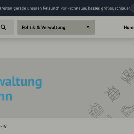
ereiten gerade unseren Relaunch vor - schneller, besser, größer, schlauer.
Politik & Verwaltung
Hom
rwaltung
nn
burg