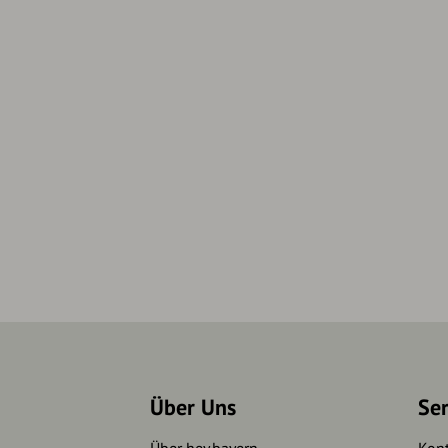
Über Uns
Se
Über hey.bayern
Kon