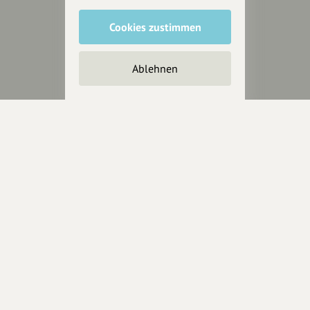
Cookies zustimmen
Unterstütze
unsere Plattform
Ablehnen
hey.bayern ist ein Projekt von
uns für unsere Region und
für alle, die uns besuchen
wollen.
Inhalte vorschlagen
Jetzt unterstützen
Wir können leider keine
Spendenquittung ausstellen.