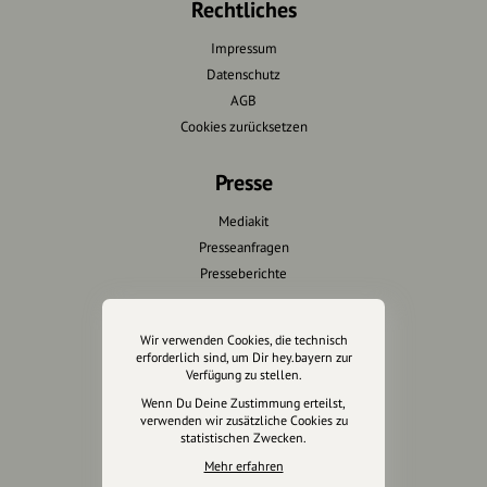
Rechtliches
Impressum
Datenschutz
AGB
Cookies zurücksetzen
Presse
Mediakit
Presseanfragen
Presseberichte
Wir unterstützen Euch
Wir verwenden Cookies, die technisch
erforderlich sind, um Dir hey.bayern zur
Fotografie & mehr
Verfügung zu stellen.
Marketing
Wenn Du Deine Zustimmung erteilst,
Design & Branding
verwenden wir zusätzliche Cookies zu
statistischen Zwecken.
Anakin Design
Mehr erfahren