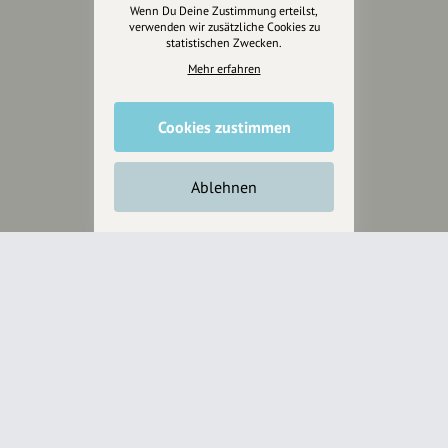
Wenn Du Deine Zustimmung erteilst,
Anakin Design
verwenden wir zusätzliche Cookies zu
statistischen Zwecken.
Mehr erfahren
Unterstütze
unsere Plattform
Cookies zustimmen
hey.bayern ist ein Projekt von
Ablehnen
uns für unsere Region und
für alle, die uns besuchen
wollen.
Inhalte vorschlagen
Jetzt unterstützen
Wir können leider keine
Spendenquittung ausstellen.