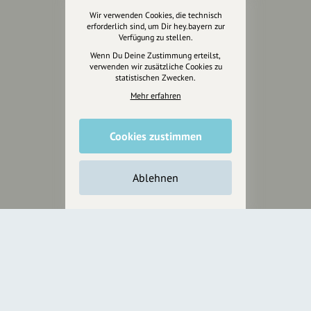
Wir verwenden Cookies, die technisch
erforderlich sind, um Dir hey.bayern zur
Jetzt unterstützen
Verfügung zu stellen.
Wenn Du Deine Zustimmung erteilst,
verwenden wir zusätzliche Cookies zu
Wir können leider keine
statistischen Zwecken.
Spendenquittung ausstellen.
Mehr erfahren
Cookies zustimmen
Ablehnen