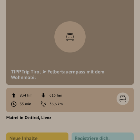
TIPP Trip Tirol ➤ Felbertauernpass mit dem
Wohnmobil
834 hm
615 hm
35 min
36,6 km
Matrei in Osttirol
Lienz
Neue Inhalte
Registriere dich,