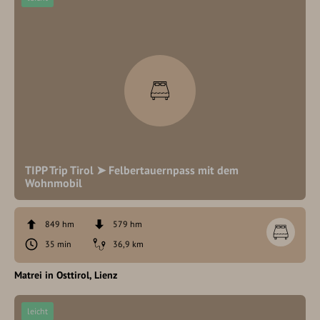
TIPP Trip Tirol ➤ Felbertauernpass mit dem
Wohnmobil
849 hm
579 hm
35 min
36,9 km
Matrei in Osttirol
Lienz
leicht