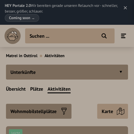
HEY Portale 2.0
Wir bereiten gerade unseren Relaunch vor - schneller,
besser, größer, schlauer.
Coming soon
→
Matrei in Osttirol
Aktivitäten
Unterkünfte
Übersicht
Plätze
Aktivitäten
Wohnmobilstellplätze
Karte
leicht