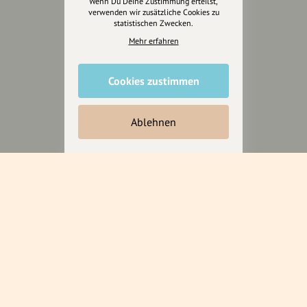
Wenn Du Deine Zustimmung erteilst,
uns für unsere Region und
verwenden wir zusätzliche Cookies zu
für alle, die uns besuchen
statistischen Zwecken.
wollen.
Mehr erfahren
Inhalte vorschlagen
Cookies zustimmen
Ablehnen
Jetzt unterstützen
Wir können leider keine
Spendenquittung ausstellen.