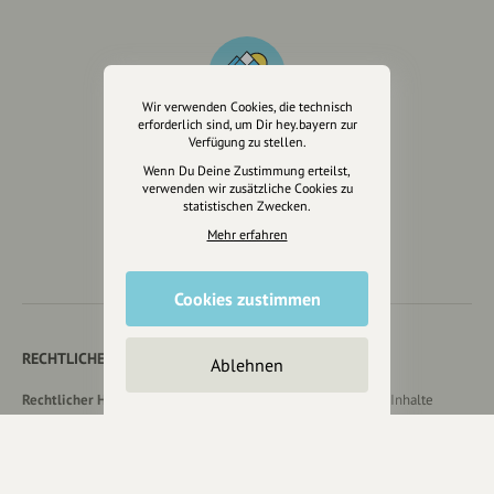
Wir verwenden Cookies, die technisch
erforderlich sind, um Dir hey.bayern zur
Verfügung zu stellen.
Wenn Du Deine Zustimmung erteilst,
Wir sind auch auf
verwenden wir zusätzliche Cookies zu
statistischen Zwecken.
Mehr erfahren
Cookies zustimmen
RECHTLICHER HINWEIS UND TRANSPARENZHINWEIS
Ablehnen
Rechtlicher Hinweis:
Die auf dieser Website veröffentlichten Inhalte
dienen ausschließlich der allgemeinen Information und Unterhaltung.
Sämtliche Beiträge, Gastartikel, Kommentare, Empfehlungen,
Bewertungen oder Verlinkungen spiegeln ausschließlich die Meinung der