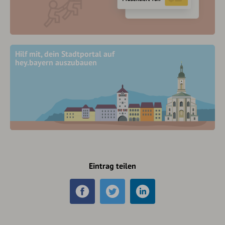
Hilf mit, dein Stadtportal auf
hey.bayern auszubauen
Eintrag teilen