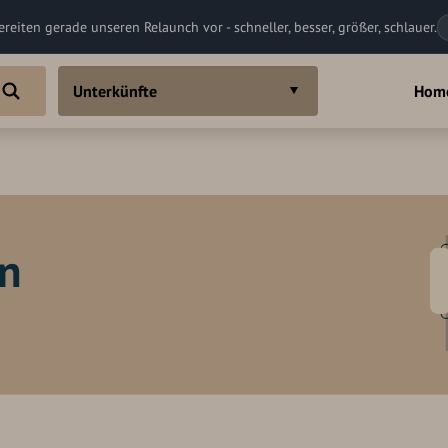
ereiten gerade unseren Relaunch vor - schneller, besser, größer, schlauer.
Unterkünfte
Hom
in