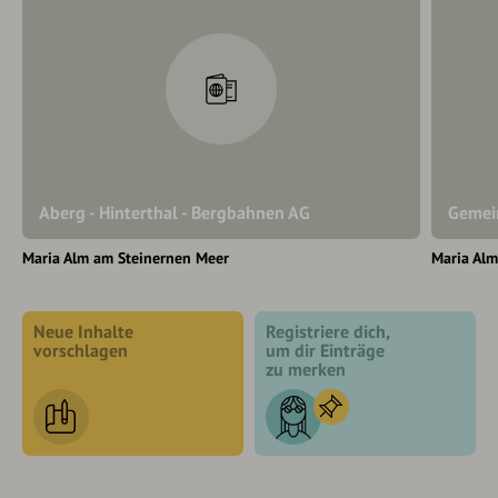
Aberg - Hinterthal - Bergbahnen AG
Gemei
Maria Alm am Steinernen Meer
Maria Al
Neue Inhalte
Registriere dich,
vorschlagen
um dir Einträge
zu merken