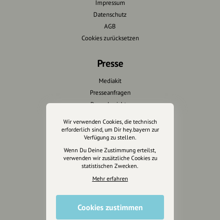
Impressum
Datenschutz
AGB
Cookies zurücksetzen
Presse
Mediakit
Presseanfragen
Presseberichte
Wir verwenden Cookies, die technisch
Wir unterstützen Euch
erforderlich sind, um Dir hey.bayern zur
Verfügung zu stellen.
Fotografie & mehr
Wenn Du Deine Zustimmung erteilst,
verwenden wir zusätzliche Cookies zu
Marketing
statistischen Zwecken.
Design & Branding
Mehr erfahren
Anakin Design
Cookies zustimmen