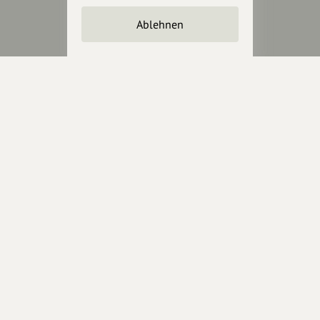
Unterstütze
unsere Plattform
Ablehnen
hey.bayern ist ein Projekt von
uns für unsere Region und
für alle, die uns besuchen
wollen.
Inhalte vorschlagen
Jetzt unterstützen
Wir können leider keine
Spendenquittung ausstellen.