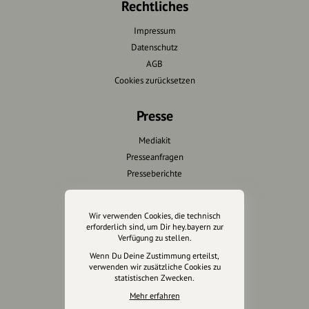
Rechtliches
Impressum
Datenschutz
AGB
Cookies zurücksetzen
Presse
Mediakit
Presseanfragen
Presseberichte
Wir unterstützen Euch
Wir verwenden Cookies, die technisch
erforderlich sind, um Dir hey.bayern zur
Fotografie & mehr
Verfügung zu stellen.
Marketing
Wenn Du Deine Zustimmung erteilst,
Design & Branding
verwenden wir zusätzliche Cookies zu
statistischen Zwecken.
Anakin Design
Mehr erfahren