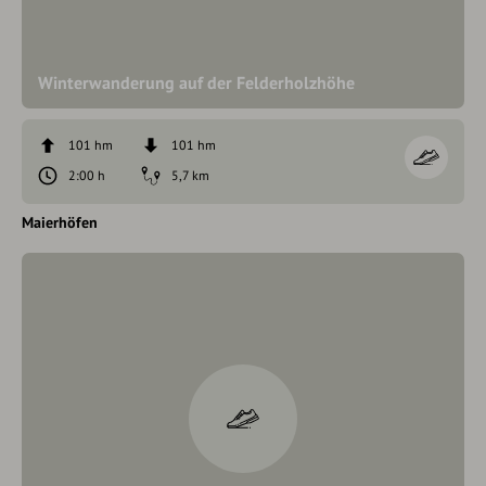
Winterwanderung auf der Felderholzhöhe
101 hm
101 hm
2:00 h
5,7 km
Maierhöfen