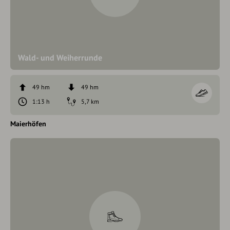
Wald- und Weiherrunde
49 hm
49 hm
1:13 h
5,7 km
Maierhöfen