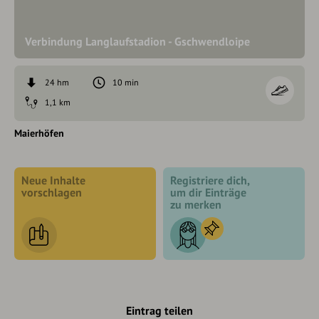
Verbindung Langlaufstadion - Gschwendloipe
24 hm
10 min
1,1 km
Maierhöfen
Neue Inhalte
Registriere dich,
vorschlagen
um dir Einträge
zu merken
Eintrag teilen