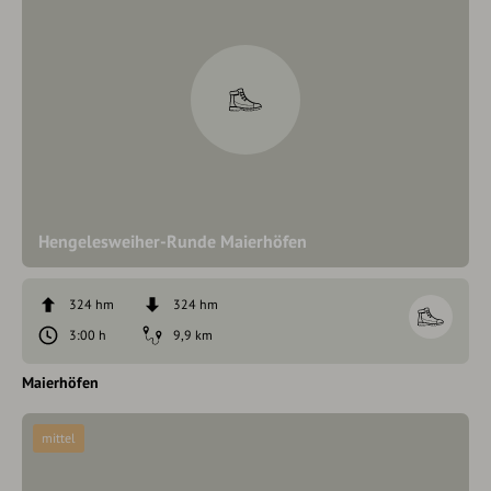
Hengelesweiher-Runde Maierhöfen
324 hm
324 hm
3:00 h
9,9 km
Maierhöfen
mittel