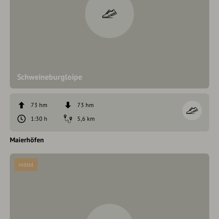
Schweineburgloipe
73 hm
73 hm
1:30 h
5,6 km
Maierhöfen
mittel