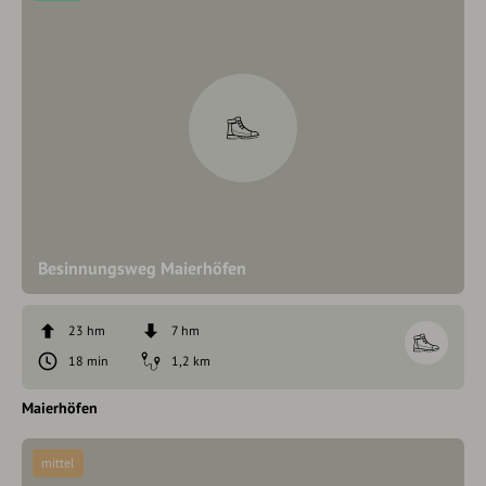
Besinnungsweg Maierhöfen
23 hm
7 hm
18 min
1,2 km
Maierhöfen
mittel