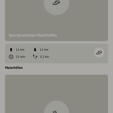
Sportplatzloipe Maierhöfen
11 hm
11 hm
25 min
3,2 km
Maierhöfen