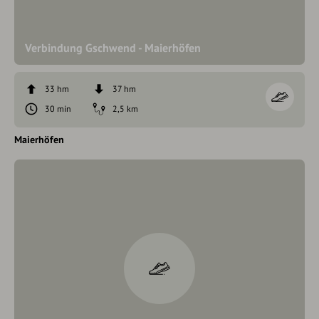
Verbindung Gschwend - Maierhöfen
33 hm
37 hm
30 min
2,5 km
Maierhöfen