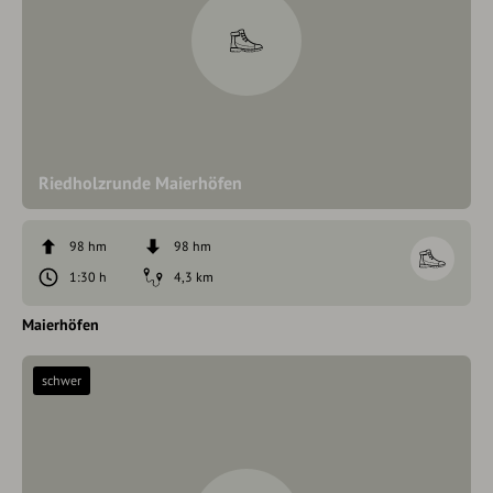
Riedholzrunde Maierhöfen
98 hm
98 hm
1:30 h
4,3 km
Maierhöfen
schwer