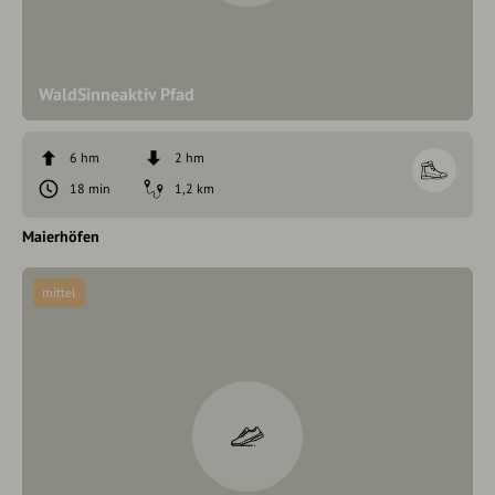
WaldSinneaktiv Pfad
6 hm
2 hm
18 min
1,2 km
Maierhöfen
mittel