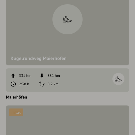
Kugelrundweg Maierhöfen
331 hm
331 hm
2:38 h
8,2 km
Maierhöfen
mittel