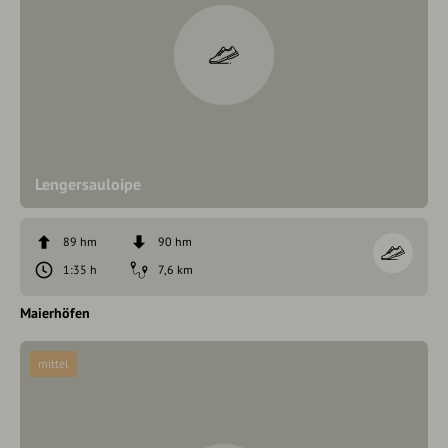
Lengersauloipe
89 hm
90 hm
1:35 h
7,6 km
Maierhöfen
mittel