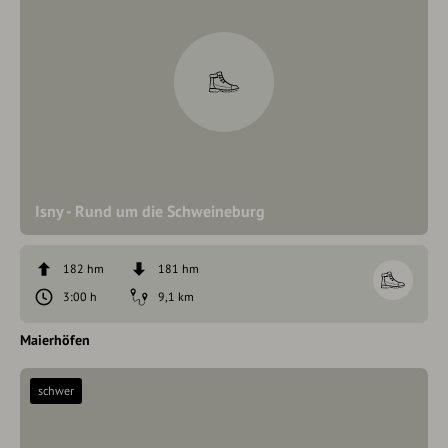
Isny - Rund um die Schweineburg
182 hm
181 hm
3:00 h
9,1 km
Maierhöfen
schwer