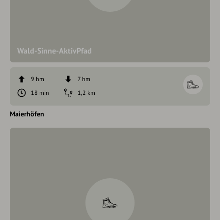
Wald-Sinne-AktivPfad
9 hm
7 hm
18 min
1,2 km
Maierhöfen