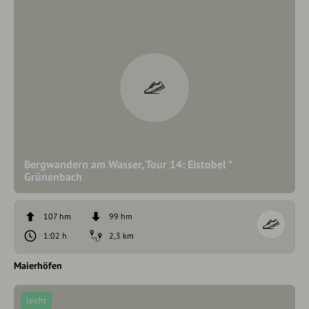
Bergwandern am Wasser, Tour 14: Eistobel *
Grünenbach
107 hm
99 hm
1:02 h
2,3 km
Maierhöfen
leicht