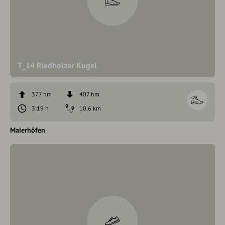
T_14 Riedholzer Kugel
377 hm
407 hm
3:19 h
10,6 km
Maierhöfen