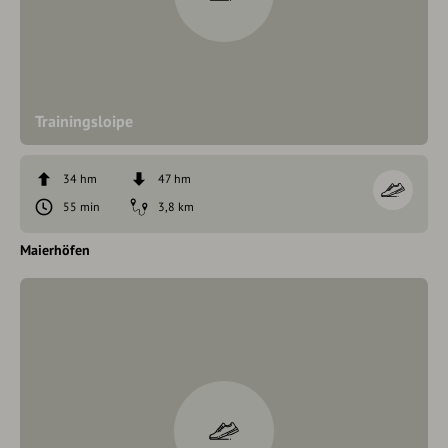
Trainingsloipe
34 hm
47 hm
55 min
3,8 km
Maierhöfen