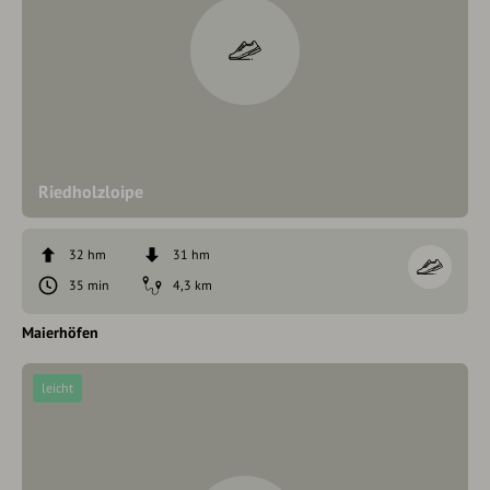
Riedholzloipe
32 hm
31 hm
35 min
4,3 km
Maierhöfen
leicht