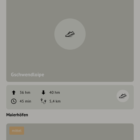
Gschwendloipe
36 hm
40 hm
45 min
5,4 km
Maierhöfen
mittel