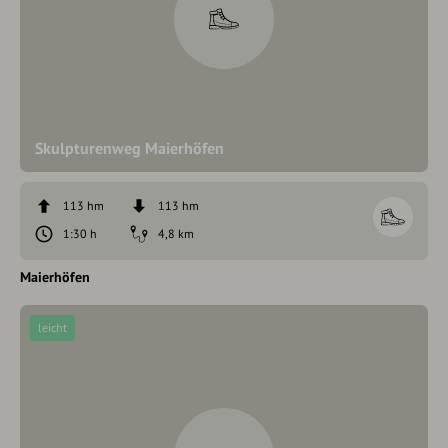
Skulpturenweg Maierhöfen
113 hm
113 hm
1:30 h
4,8 km
Maierhöfen
leicht