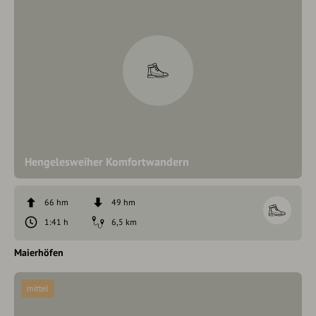
Hengelesweiher Komfortwandern
66 hm
49 hm
1:41 h
6,5 km
Maierhöfen
mittel