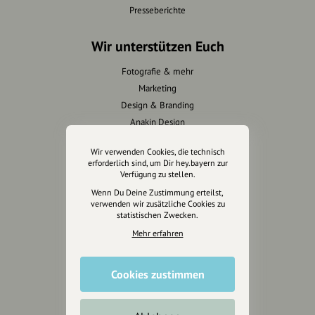
Presseberichte
Wir unterstützen Euch
Fotografie & mehr
Marketing
Design & Branding
Anakin Design
Wir verwenden Cookies, die technisch
erforderlich sind, um Dir hey.bayern zur
Verfügung zu stellen.
Unterstütze
Wenn Du Deine Zustimmung erteilst,
unsere Plattform
verwenden wir zusätzliche Cookies zu
statistischen Zwecken.
hey.bayern ist ein Projekt von
Mehr erfahren
uns für unsere Region und
für alle, die uns besuchen
Cookies zustimmen
wollen.