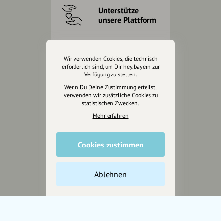
Unterstütze
unsere Plattform
hey.bayern ist ein Projekt von
uns für unsere Region und
Wir verwenden Cookies, die technisch
für alle, die uns besuchen
erforderlich sind, um Dir hey.bayern zur
Verfügung zu stellen.
wollen.
Wenn Du Deine Zustimmung erteilst,
verwenden wir zusätzliche Cookies zu
statistischen Zwecken.
Inhalte vorschlagen
Mehr erfahren
Jetzt unterstützen
Cookies zustimmen
Wir können leider keine
Ablehnen
Spendenquittung ausstellen.