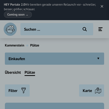
HEY Portale 2.0
Wir bereiten gerade unseren Relaunch vor - schneller,
besser, größer, schlauer.
Coming soon
→
Kammerstein
Plätze
Einkaufen
Übersicht
Plätze
Filter
Karte