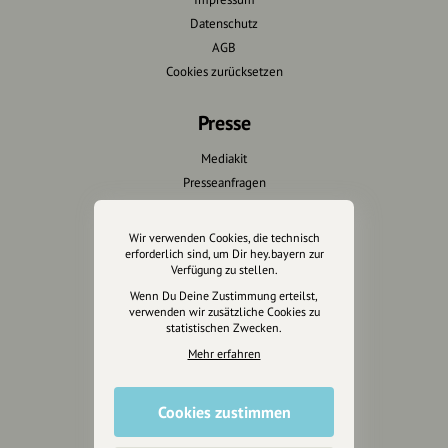
Datenschutz
AGB
Cookies zurücksetzen
Presse
Mediakit
Presseanfragen
Presseberichte
Wir verwenden Cookies, die technisch
Wir unterstützen Euch
erforderlich sind, um Dir hey.bayern zur
Verfügung zu stellen.
Fotografie & mehr
Wenn Du Deine Zustimmung erteilst,
verwenden wir zusätzliche Cookies zu
Marketing
statistischen Zwecken.
Design & Branding
Mehr erfahren
Anakin Design
Cookies zustimmen