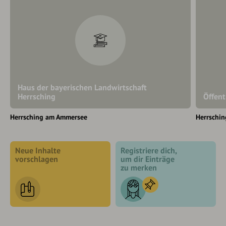
Haus der bayerischen Landwirtschaft
Herrsching
Öffent
Herrsching am Ammersee
Herrschi
Neue Inhalte
Registriere dich,
vorschlagen
um dir Einträge
zu merken