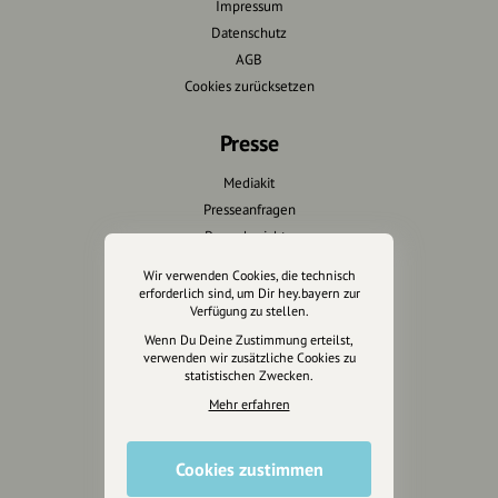
Impressum
Datenschutz
AGB
Cookies zurücksetzen
Presse
Mediakit
Presseanfragen
Presseberichte
Wir verwenden Cookies, die technisch
Wir unterstützen Euch
erforderlich sind, um Dir hey.bayern zur
Verfügung zu stellen.
Fotografie & mehr
Wenn Du Deine Zustimmung erteilst,
verwenden wir zusätzliche Cookies zu
Marketing
statistischen Zwecken.
Design & Branding
Mehr erfahren
Anakin Design
Cookies zustimmen