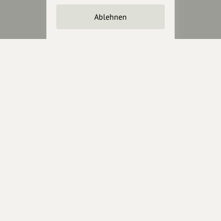
Unterstütze
unsere Plattform
Ablehnen
hey.bayern ist ein Projekt von
uns für unsere Region und
für alle, die uns besuchen
wollen.
Inhalte vorschlagen
Jetzt unterstützen
Wir können leider keine
Spendenquittung ausstellen.