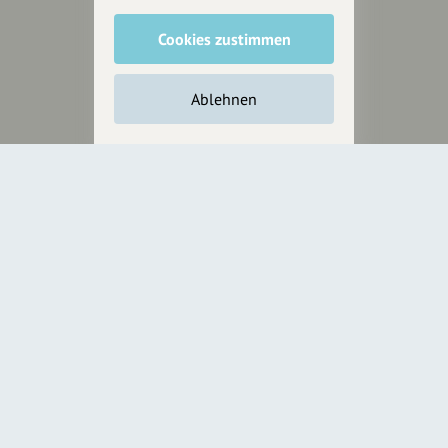
Cookies zustimmen
Unterstütze
unsere Plattform
Ablehnen
hey.bayern ist ein Projekt von
uns für unsere Region und
für alle, die uns besuchen
wollen.
Inhalte vorschlagen
Jetzt unterstützen
Wir können leider keine
Spendenquittung ausstellen.