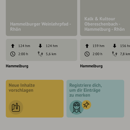
Kalk & Kultour
Hammelburger Weinlehrpfad -
Obereschenbach -
Rhön
Hammelburg - Rhön
124 hm
124 hm
159 hm
156 
2:00 h
5,6 km
2:00 h
7,8 k
Hammelburg
Hammelburg
Neue Inhalte
Registriere dich,
vorschlagen
um dir Einträge
zu merken